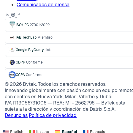
Comunicados de prensa
ISO/IEC
27001:2022
IAB TechLab
Miembro
Google BigQuery
Listo
GDPR
Conforme
CCPA
Conforme
©
2026
Bytek. Todos los derechos reservados.
Innovando globalmente con pasión como un equipo remoto
con centros en Nueva York, Milán, Viterbo y Dubái.
IVA IT13056731006 — REA: MI - 2562796 — ByTek está
sujeta a la dirección y coordinación de Datrix S.p.A.
Denuncias
Política de privacidad
English
Italiano
Español
Français