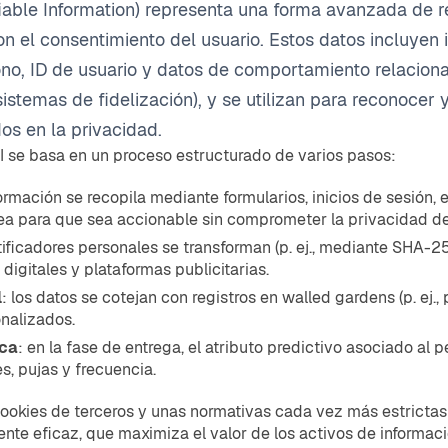
tifiable Information) representa una forma avanzada d
on el consentimiento del usuario. Estos datos incluyen 
ono, ID de usuario y datos de comportamiento relaciona
stemas de fidelización), y se utilizan para reconocer 
os en la privacidad.
II se basa en un proceso estructurado de varios pasos:
nformación se recopila mediante formularios, inicios de sesión,
a para que sea accionable sin comprometer la privacidad del
ntificadores personales se transforman (p. ej., mediante SHA-
 digitales y plataformas publicitarias.
l
: los datos se cotejan con registros en walled gardens (p. ej.,
nalizados.
ica
: en la fase de entrega, el atributo predictivo asociado al pe
es, pujas y frecuencia.
ookies de terceros y unas normativas cada vez más estrictas (
nte eficaz, que maximiza el valor de los activos de informaci