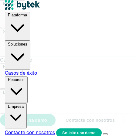
Saltar al contenido principal
Plataforma
Plataforma
Vista única del cliente
Modelos de IA
Agentic AI
Soluciones
Integraciones
Bytek Tag
Soporte White Glove
Soluciones
Casos de éxito
Caso de uso
Recursos
Casos de éxito
Optimización de medios pagados
Estrategias de CRM y
Recursos
Marketing
Engagement del cliente
Análisis de datos
Academia
Eventos
Blog
Preguntas frecuentes
Sector
Empresa
Retail
eCommerce
Servicios financieros
SaaS
Automoción
Empresa
Educación
Sobre nosotros
Socios
Notas de prensa
Solicite una demo
Contacte con nosotros
Contacte con nosotros
Solicite una demo