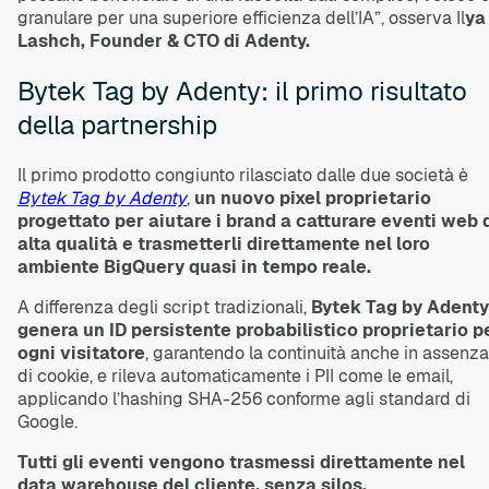
granulare per una superiore efficienza dell’IA”, osserva Il
ya
Lashch, Founder & CTO di Adenty.
Bytek Tag by Adenty: il primo risultato
della partnership
Il primo prodotto congiunto rilasciato dalle due società è
Bytek Tag by Adenty
,
un
nuovo pixel proprietario
progettato per aiutare i brand a catturare eventi web 
alta qualità e trasmetterli direttamente nel loro
ambiente BigQuery quasi in tempo reale.
A differenza degli script tradizionali,
Bytek Tag by Adenty
genera un ID persistente probabilistico proprietario p
ogni visitatore
, garantendo la continuità anche in assenza
di cookie, e rileva automaticamente i PII come le email,
applicando l’hashing SHA-256 conforme agli standard di
Google.
Tutti gli eventi vengono trasmessi direttamente nel
data warehouse del cliente, senza silos.