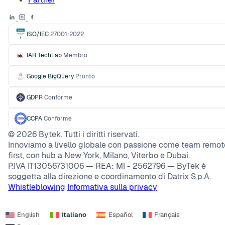
ISO/IEC
27001:2022
IAB TechLab
Membro
Google BigQuery
Pronto
GDPR
Conforme
CCPA
Conforme
©
2026
Bytek. Tutti i diritti riservati.
Innoviamo a livello globale con passione come team remot
first, con hub a New York, Milano, Viterbo e Dubai.
P.IVA IT13056731006 — REA: MI - 2562796 — ByTek è
soggetta alla direzione e coordinamento di Datrix S.p.A.
Whistleblowing
Informativa sulla privacy
English
Italiano
Español
Français