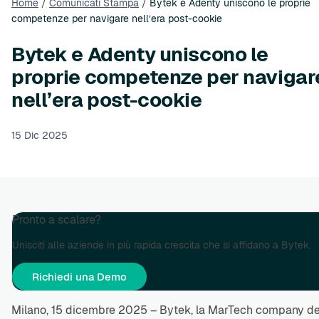
Home
/
Comunicati Stampa
/
Bytek e Adenty uniscono le proprie
competenze per navigare nell’era post-cookie
Bytek e Adenty uniscono le
proprie competenze per navigar
nell’era post-cookie
15 Dic 2025
Pronto a scalare?
Unisciti alle aziende in più rapida crescita che si affidano a Bytek.
Richiedi una Demo
Milano, 15 dicembre 2025 –
Bytek
, la MarTech company de