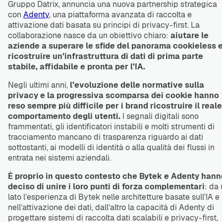
Gruppo Datrix, annuncia una nuova partnership strategica
con
Adenty
, una piattaforma avanzata di raccolta e
attivazione dati basata su principi di privacy-first. La
collaborazione nasce da un obiettivo chiaro:
aiutare le
aziende a superare le sfide del panorama cookieless e
ricostruire un’infrastruttura di dati di prima parte
stabile, affidabile e pronta per l’IA.
Negli ultimi anni,
l’evoluzione delle normative sulla
privacy e la progressiva scomparsa dei cookie hanno
reso sempre più difficile per i brand ricostruire il reale
comportamento degli utenti.
I segnali digitali sono
frammentati, gli identificatori instabili e molti strumenti di
tracciamento mancano di trasparenza riguardo ai dati
sottostanti, ai modelli di identità o alla qualità dei flussi in
entrata nei sistemi aziendali.
È proprio in questo contesto che Bytek e Adenty hann
deciso di unire i loro punti di forza complementari
: da
lato l’esperienza di Bytek nelle architetture basate sull’IA e
nell’attivazione dei dati, dall’altro la capacità di Adenty di
progettare sistemi di raccolta dati scalabili e privacy-first,