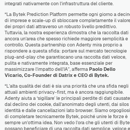
integrati nativamente con l’infrastruttura del cliente.
“La Bytek Prediction Platform permette ogni giorno a decin
di imprese e scale-up di sbloccare completamente il valor
dei propri dati attraverso un robusto livello predittivo.
Tuttavia, la nostra esperienza dimostra che la raccolta dati
ancora un’area che spesso richiede maggiore semplicità e
controllo. Questa partnership con Adenty mira proprio a
rispondere a questa sfida: portare sul mercato tecnologie
plug-and-play che garantiscano una raccolta dati veloce,
pulita e nativamente integrata, base essenziale per
massimizzare l’impatto dell’IA”, afferma
Paolo Dello
Vicario, Co-Founder di Datrix e CEO di Bytek.
“L’alta qualità dei dati è sia una priorità che una sfida negli
attuali ambienti privacy-first, ma è ancora raggiungibile.
Adenty aiuta a ‘sigillare’ le principali perdite di dati causate
dal declino dei cookie, dall’anonimato degli utenti, dai silos
identità e dalle cancellazioni lato browser. Siamo orgogliosi
di completare tecnicamente Bytek, poiché unire le forze è
sempre un’ottima idea. Non vedo l’ora che gli utenti di Byt
possano beneficiare di una raccolta dati semplice, veloce 