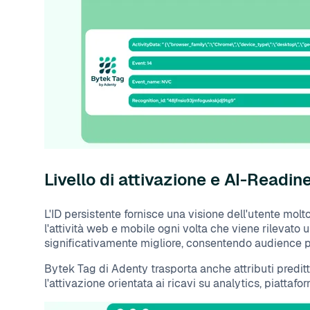
Livello di attivazione e AI-Readin
L'ID persistente fornisce una visione dell'utente molt
l'attività web e mobile ogni volta che viene rilevato 
significativamente migliore, consentendo audience più 
Bytek Tag di Adenty trasporta anche attributi preditti
l'attivazione orientata ai ricavi su analytics, piatta