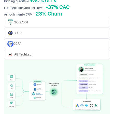
+30% cLTV
Bidding predittivo
-37% CAC
Filtraggio conversioni server
-23% Churn
Arricchimento CRM
ISO 27001
GDPR
CCPA
IAB TechLab