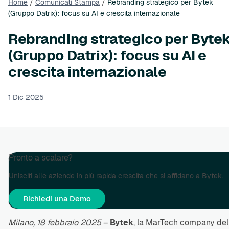
Home
/
Comunicati Stampa
/
Rebranding strategico per Bytek
(Gruppo Datrix): focus su AI e crescita internazionale
Rebranding strategico per Byte
(Gruppo Datrix): focus su AI e
crescita internazionale
1 Dic 2025
Pronto a scalare?
Unisciti alle aziende in più rapida crescita che si affidano a Bytek.
Richiedi una Demo
Milano, 18 febbraio 2025
–
Bytek
, la MarTech company del