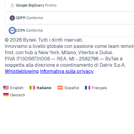
Google BigQuery
Pronto
GDPR
Conforme
CCPA
Conforme
©
2026
Bytek. Tutti i diritti riservati.
Innoviamo a livello globale con passione come team remot
first, con hub a New York, Milano, Viterbo e Dubai.
P.IVA IT13056731006 — REA: MI - 2562796 — ByTek è
soggetta alla direzione e coordinamento di Datrix S.p.A.
Whistleblowing
Informativa sulla privacy
English
Italiano
Español
Français
Deutsch