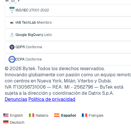
ISO/IEC
27001:2022
IAB TechLab
Miembro
Google BigQuery
Listo
GDPR
Conforme
CCPA
Conforme
©
2026
Bytek. Todos los derechos reservados.
Innovando globalmente con pasión como un equipo remoto
con centros en Nueva York, Milán, Viterbo y Dubái.
IVA IT13056731006 — REA: MI - 2562796 — ByTek está
sujeta a la dirección y coordinación de Datrix S.p.A.
Denuncias
Política de privacidad
English
Italiano
Español
Français
Deutsch