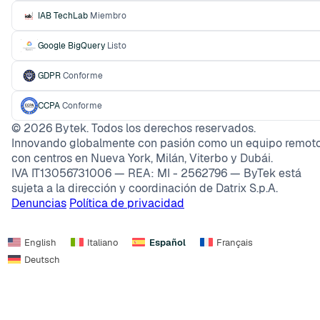
IAB TechLab
Miembro
Google BigQuery
Listo
GDPR
Conforme
CCPA
Conforme
©
2026
Bytek. Todos los derechos reservados.
Innovando globalmente con pasión como un equipo remoto
con centros en Nueva York, Milán, Viterbo y Dubái.
IVA IT13056731006 — REA: MI - 2562796 — ByTek está
sujeta a la dirección y coordinación de Datrix S.p.A.
Denuncias
Política de privacidad
English
Italiano
Español
Français
Deutsch