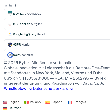
ISO/IEC
27001:2022
IAB TechLab
Mitglied
Google BigQuery
Bereit
GDPR
Konform
CCPA
Konform
©
2026
Bytek. Alle Rechte vorbehalten.
Globale Innovation mit Leidenschaft als Remote-First-Team
mit Standorten in New York, Mailand, Viterbo und Dubai.
USt-IdNr. IT13056731006 — REA: MI - 2562796 — ByTek
unterliegt der Leitung und Koordination von Datrix S.p.A.
Whistleblowing
Datenschutzerklärung
English
Italiano
Español
Français
Deutsch