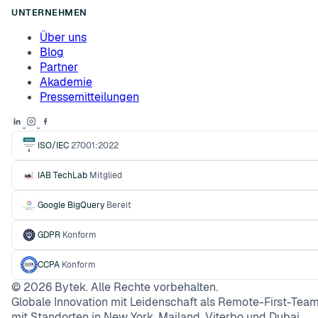
UNTERNEHMEN
Über uns
Blog
Partner
Akademie
Pressemitteilungen
ISO/IEC
27001:2022
IAB TechLab
Mitglied
Google BigQuery
Bereit
GDPR
Konform
CCPA
Konform
©
2026
Bytek. Alle Rechte vorbehalten.
Globale Innovation mit Leidenschaft als Remote-First-Team
mit Standorten in New York, Mailand, Viterbo und Dubai.