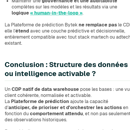
Maintenir une
gouvernance et une auditabilité
complètes sur les modèles et les résultats via une
logique
« human-in-the-loop »
.
La Plateforme de prédiction Bytek
ne remplace pas
le CD
elle l’
étend
avec une couche prédictive et décisionnelle,
entièrement compatible avec tout stack martech ou adtec
existant.
Conclusion : Structure des données
ou intelligence activable ?
Un
CDP natif de data warehouse
pose les bases : une v
client cohérente, normalisée et activable.
La
Plateforme de prédiction
ajoute la capacité
d’
anticiper, de prioriser et d’orchestrer les actions
en
fonction du
comportement attendu
, et non pas seulemen
des observations historiques.