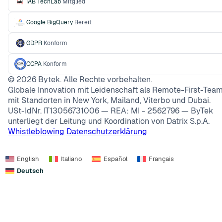
IAB TechLab
Mitglied
Google BigQuery
Bereit
GDPR
Konform
CCPA
Konform
©
2026
Bytek. Alle Rechte vorbehalten.
Globale Innovation mit Leidenschaft als Remote-First-Team
mit Standorten in New York, Mailand, Viterbo und Dubai.
USt-IdNr. IT13056731006 — REA: MI - 2562796 — ByTek
unterliegt der Leitung und Koordination von Datrix S.p.A.
Whistleblowing
Datenschutzerklärung
English
Italiano
Español
Français
Deutsch