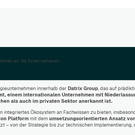
ehmen an, die Bytek vertrauen.
logieunternehmen innerhalb der
Datrix Group
, das auf prädikt
t, einem internationalen Unternehmen mit Niederlassu
chen als auch im privaten Sektor anerkannt ist.
in integriertes Ökosystem an Fachwissen zu bieten, insbeso
ion Platform
mit dem
umsetzungsorientierten Ansatz vo
tzt – von der Strategie bis zur technischen Implementierung,