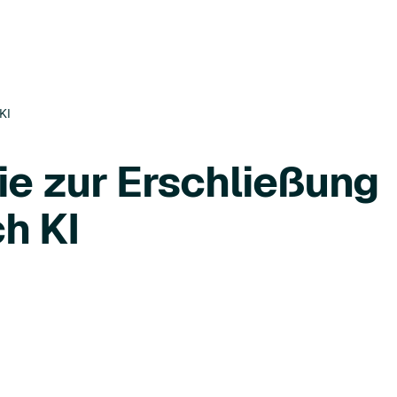
KI
ie zur Erschließung
h KI