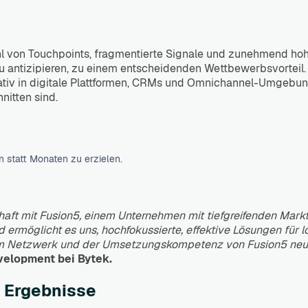
ahl von Touchpoints, fragmentierte Signale und zunehmend h
 antizipieren, zu einem entscheidenden Wettbewerbsvorteil.
ativ in digitale Plattformen, CRMs und Omnichannel-Umgebung
nitten sind.
?
 statt Monaten zu erzielen.
schaft mit Fusion5, einem Unternehmen mit tiefgreifenden Mar
rmöglicht es uns, hochfokussierte, effektive Lösungen für lok
dem Netzwerk und der Umsetzungskompetenz von Fusion5 neue
velopment bei Bytek.
e Ergebnisse