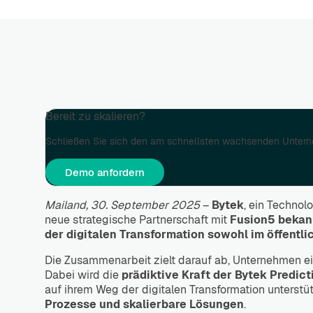
Bereit zu skalieren?
Schließen Sie sich den am schnellsten wachsenden Untern
Demo anfordern
Mailand, 30. September 2025
–
Bytek
, ein Techno
neue strategische Partnerschaft mit
Fusion5 bekann
der digitalen Transformation sowohl im öffentli
Die Zusammenarbeit zielt darauf ab, Unternehmen e
Dabei wird die
prädiktive Kraft der
Bytek Predict
auf ihrem Weg der digitalen Transformation unterstü
Prozesse und skalierbare Lösungen
.