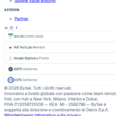
Google Value Bidding
AZIENDA
Partner
ISO/IEC
27001:2022
IAB TechLab
Membro
Google BigQuery
Pronto
GDPR
Conforme
CCPA
Conforme
©
2026
Bytek. Tutti i diritti riservati.
Innoviamo a livello globale con passione come team remot
first, con hub a New York, Milano, Viterbo e Dubai.
P.IVA IT13056731006 — REA: MI - 2562796 — ByTek è
soggetta alla direzione e coordinamento di Datrix S.p.A.
Whistleblowing
Informativa sulla privacy