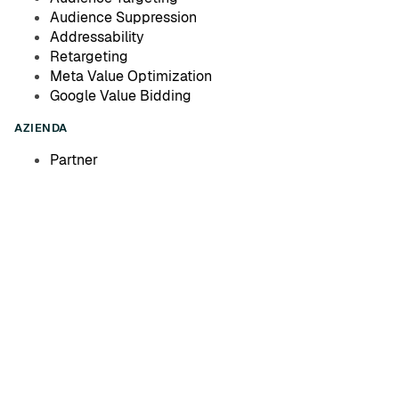
Audience Suppression
Addressability
Retargeting
Meta Value Optimization
Google Value Bidding
AZIENDA
Partner
Richiedi una Demo
ISO/IEC
27001:2022
IAB TechLab
Membro
Google BigQuery
Pronto
GDPR
Conforme
CCPA
Conforme