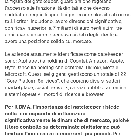
la figura dei gatekeeper: guardiani che regolano
l’accesso alle funzionalità digitali e che devono
soddisfare requisiti specifici per essere classificati come
tali. I criteri includono: avere dimensioni significative,
con ricavi superiori a 7 miliardi di euro negli ultimi tre
anni; avere un ampio accesso ai dati degli utenti; e
avere una posizione solida sul mercato.
Le aziende attualmente identificate come gatekeeper
sono: Alphabet (la holding di Google), Amazon, Apple,
ByteDance (la holding che controlla TikTok), Meta e
Microsoft. Questi sei giganti gestiscono un totale di 22
“Core Platform Services”, che coprono diversi settori:
marketplace, social network, servizi pubblicitari online,
sistemi operativi, motori di ricerca e browser.
Per il DMA, l’importanza dei gatekeeper risiede
nella loro capacità di influenzare
significativamente le dinamiche di mercato, poiché
il loro controllo su determinate piattaforme può
limitare l’accesso ai concorrenti più piccoli.
Per