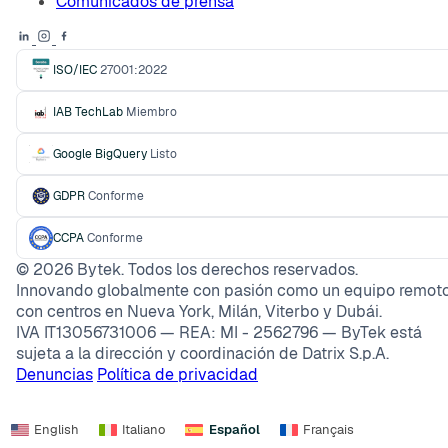
Comunicados de prensa
ISO/IEC
27001:2022
IAB TechLab
Miembro
Google BigQuery
Listo
GDPR
Conforme
CCPA
Conforme
©
2026
Bytek. Todos los derechos reservados.
Innovando globalmente con pasión como un equipo remoto
con centros en Nueva York, Milán, Viterbo y Dubái.
IVA IT13056731006 — REA: MI - 2562796 — ByTek está
sujeta a la dirección y coordinación de Datrix S.p.A.
Denuncias
Política de privacidad
English
Italiano
Español
Français