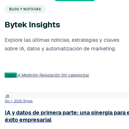
BLOG Y NOTICIAS
Bytek Insights
Explore las últimas noticias, estrategias y claves
sobre IA, datos y automatización de marketing.
Todos
IA
Medición
Regulación
Sin categorizar
IA
Dic 1, 2025
Bytek
IA y datos de primera parte: una sinergia para 
éxito empresarial