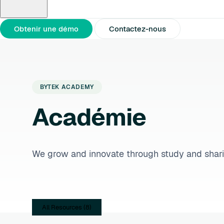
À propos de nous
Partenaires
Communiqués de presse
Obtenir une démo
Contactez-nous
BYTEK ACADEMY
Académie
We grow and innovate through study and shari
All Resources (8)