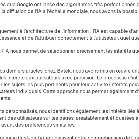
telles que Google ont lancé des algorithmes très perfectionné
 à la diffusion de l’IA à l’échelle mondiale, nous avons la possi
ement à l’architecture de l’information : l’IA est capable d’an
l’essence et de l’attribuer correctement à l’utilisateur, quel 
l’IA nous permet de sélectionner précisément les intérêts que 
nos derniers articles, chez Bytek, nous avons mis en œuvre u
es intérêts aux utilisateurs avec précision. Le processus d’in
r les sujets les plus pertinents pour leur activité (intérêts pe
isateurs individuels. Cette approche nous permet également d’i
ents.
s personnalisés, nous identifions également les intérêts liés à
s utilisateurs sur les pages, préalablement étiquetées à l’ai
s ayant des préférences similaires.
 main (first-party), enrichissent notre compréhension de l’uti