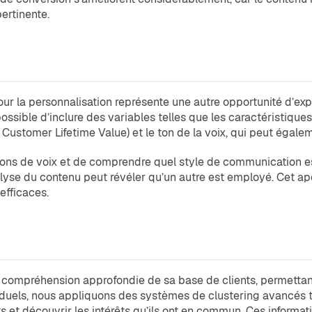
pertinente.
r la personnalisation représente une autre opportunité d’explo
 possible d’inclure des variables telles que les caractéristiqu
a Customer Lifetime Value) et le ton de la voix, qui peut égaleme
 tons de voix et de comprendre quel style de communication es
analyse du contenu peut révéler qu’un autre est employé. Cet a
efficaces.
ne compréhension approfondie de sa base de clients, permettant
ndividuels, nous appliquons des systèmes de clustering avancé
nts et découvrir les intérêts qu’ils ont en commun. Ces informa