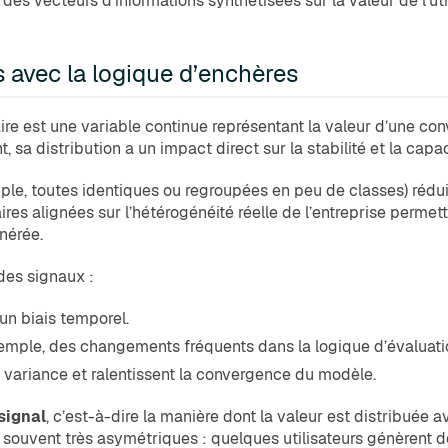
s vecteurs d’informations synthétisées sur la valeur de l’utili
 avec la logique d’enchères
maire est une variable continue représentant la valeur d’une co
 sa distribution a un impact direct sur la stabilité et la cap
ple, toutes identiques ou regroupées en peu de classes) rédui
ulaires alignées sur l’hétérogénéité réelle de l’entreprise perm
énérée.
des signaux :
un biais temporel.
xemple, des changements fréquents dans la logique d’évaluatio
 variance et ralentissent la convergence du modèle.
signal
, c’est-à-dire la manière dont la valeur est distribuée 
t souvent très asymétriques : quelques utilisateurs génèrent de